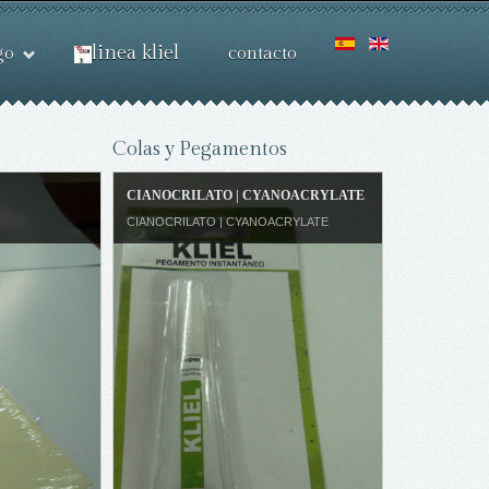
linea kliel
go
contacto
Colas y Pegamentos
COLA DE ENCUADERNAR | GLUE
BINDING
COLA DE ENCUADERNAR | GLUE BINDING