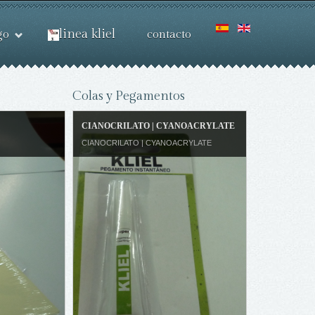
linea kliel
go
contacto
Colas y Pegamentos
CIANOCRILATO | CYANOACRYLATE
CIANOCRILATO | CYANOACRYLATE